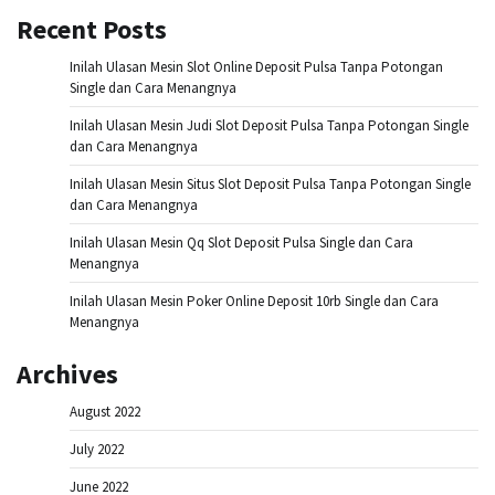
Recent Posts
Inilah Ulasan Mesin Slot Online Deposit Pulsa Tanpa Potongan
Single dan Cara Menangnya
Inilah Ulasan Mesin Judi Slot Deposit Pulsa Tanpa Potongan Single
dan Cara Menangnya
Inilah Ulasan Mesin Situs Slot Deposit Pulsa Tanpa Potongan Single
dan Cara Menangnya
Inilah Ulasan Mesin Qq Slot Deposit Pulsa Single dan Cara
Menangnya
Inilah Ulasan Mesin Poker Online Deposit 10rb Single dan Cara
Menangnya
Archives
August 2022
July 2022
June 2022