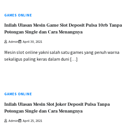
GAMES ONLINE
Inilah Ulasan Mesin Game Slot Deposit Pulsa 10rb Tanpa
Potongan Single dan Cara Menangnya
Admin
April 30, 2021
Mesin slot online yakni salah satu games yang penuh warna
sekaligus paling keras dalam duni […]
GAMES ONLINE
Inilah Ulasan Mesin Slot Joker Deposit Pulsa Tanpa
Potongan Single dan Cara Menangnya
Admin
April 25, 2021