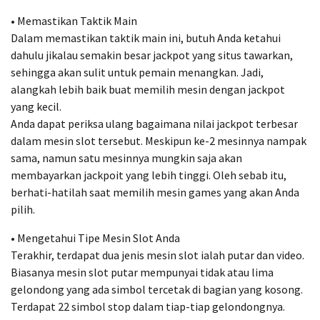
• Memastikan Taktik Main
Dalam memastikan taktik main ini, butuh Anda ketahui
dahulu jikalau semakin besar jackpot yang situs tawarkan,
sehingga akan sulit untuk pemain menangkan. Jadi,
alangkah lebih baik buat memilih mesin dengan jackpot
yang kecil.
Anda dapat periksa ulang bagaimana nilai jackpot terbesar
dalam mesin slot tersebut. Meskipun ke-2 mesinnya nampak
sama, namun satu mesinnya mungkin saja akan
membayarkan jackpoit yang lebih tinggi. Oleh sebab itu,
berhati-hatilah saat memilih mesin games yang akan Anda
pilih.
• Mengetahui Tipe Mesin Slot Anda
Terakhir, terdapat dua jenis mesin slot ialah putar dan video.
Biasanya mesin slot putar mempunyai tidak atau lima
gelondong yang ada simbol tercetak di bagian yang kosong.
Terdapat 22 simbol stop dalam tiap-tiap gelondongnya.