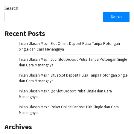
Search
Search
Recent Posts
Inilah Ulasan Mesin Slot Online Deposit Pulsa Tanpa Potongan
Single dan Cara Menangnya
Inilah Ulasan Mesin Judi Slot Deposit Pulsa Tanpa Potongan Single
dan Cara Menangnya
Inilah Ulasan Mesin Situs Slot Deposit Pulsa Tanpa Potongan Single
dan Cara Menangnya
Inilah Ulasan Mesin Qq Slot Deposit Pulsa Single dan Cara
Menangnya
Inilah Ulasan Mesin Poker Online Deposit 10rb Single dan Cara
Menangnya
Archives