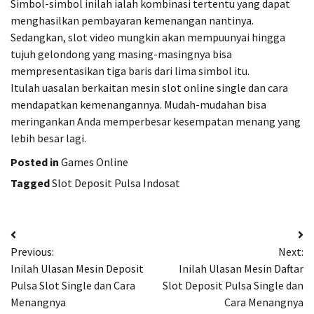
Simbol-simbol inilah ialah kombinasi tertentu yang dapat
menghasilkan pembayaran kemenangan nantinya.
Sedangkan, slot video mungkin akan mempuunyai hingga
tujuh gelondong yang masing-masingnya bisa
mempresentasikan tiga baris dari lima simbol itu.
Itulah uasalan berkaitan mesin slot online single dan cara
mendapatkan kemenangannya. Mudah-mudahan bisa
meringankan Anda memperbesar kesempatan menang yang
lebih besar lagi.
Posted in
Games Online
Tagged
Slot Deposit Pulsa Indosat
Post
Previous:
Next:
navigation
Inilah Ulasan Mesin Deposit
Inilah Ulasan Mesin Daftar
Pulsa Slot Single dan Cara
Slot Deposit Pulsa Single dan
Menangnya
Cara Menangnya