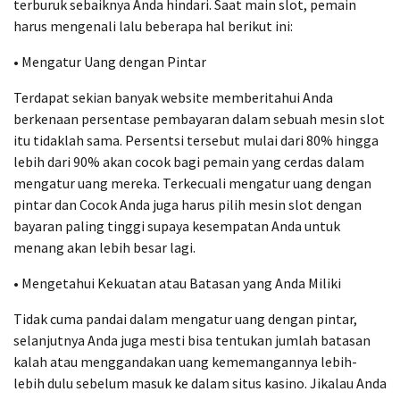
terburuk sebaiknya Anda hindari. Saat main slot, pemain
harus mengenali lalu beberapa hal berikut ini:
• Mengatur Uang dengan Pintar
Terdapat sekian banyak website memberitahui Anda
berkenaan persentase pembayaran dalam sebuah mesin slot
itu tidaklah sama. Persentsi tersebut mulai dari 80% hingga
lebih dari 90% akan cocok bagi pemain yang cerdas dalam
mengatur uang mereka. Terkecuali mengatur uang dengan
pintar dan Cocok Anda juga harus pilih mesin slot dengan
bayaran paling tinggi supaya kesempatan Anda untuk
menang akan lebih besar lagi.
• Mengetahui Kekuatan atau Batasan yang Anda Miliki
Tidak cuma pandai dalam mengatur uang dengan pintar,
selanjutnya Anda juga mesti bisa tentukan jumlah batasan
kalah atau menggandakan uang kememangannya lebih-
lebih dulu sebelum masuk ke dalam situs kasino. Jikalau Anda