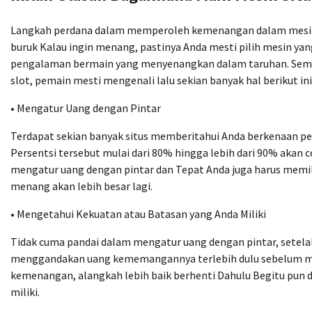
Langkah perdana dalam memperoleh kemenangan dalam mesin s
buruk Kalau ingin menang, pastinya Anda mesti pilih mesin ya
pengalaman bermain yang menyenangkan dalam taruhan. Sement
slot, pemain mesti mengenali lalu sekian banyak hal berikut ini
• Mengatur Uang dengan Pintar
Terdapat sekian banyak situs memberitahui Anda berkenaan pe
Persentsi tersebut mulai dari 80% hingga lebih dari 90% akan
mengatur uang dengan pintar dan Tepat Anda juga harus memil
menang akan lebih besar lagi.
• Mengetahui Kekuatan atau Batasan yang Anda Miliki
Tidak cuma pandai dalam mengatur uang dengan pintar, setelah
menggandakan uang kememangannya terlebih dulu sebelum ma
kemenangan, alangkah lebih baik berhenti Dahulu Begitu pun d
miliki.