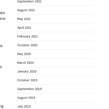
September 2021
August 2021
apa
cana
May 2021
April 2021
February 2021
October 2020
da
May 2020
March 2020
it
January 2020
October 2019
September 2019
August 2019
ong
July 2019