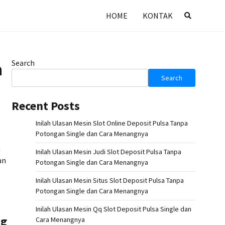
HOME
KONTAK
Search
n
Search
Recent Posts
Inilah Ulasan Mesin Slot Online Deposit Pulsa Tanpa
Potongan Single dan Cara Menangnya
a
Inilah Ulasan Mesin Judi Slot Deposit Pulsa Tanpa
an
Potongan Single dan Cara Menangnya
Inilah Ulasan Mesin Situs Slot Deposit Pulsa Tanpa
Potongan Single dan Cara Menangnya
Inilah Ulasan Mesin Qq Slot Deposit Pulsa Single dan
ng
Cara Menangnya