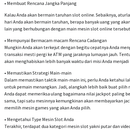
• Membuat Rencana Jangka Panjang
Kalau Anda akan bermain taruhan slot online. Sebaiknya, atur
hari Anda akan bermain taruhan, berapa banyak uang yang akan
lain yang berhubungan dengan main mesin slot online tersebut
• Mempunyai Bermacam macam Rencana Cadangan
Mungkin Anda akan terkejut dengan begitu cepatnya Anda meng
transaksi mesti pergi ke ATM yang jaraknya lumayan jauh. Ten
akan menghabiskan lebih banyak waktu dari misi Anda menjadi 
• Memastikan Strategi Main-main
Dalam memastikan taktik main-main ini, perlu Anda ketahui la
untuk pemain menangkan. Jadi, alangkah lebih baik buat pilih 
Anda dapat memeriksa ulang bagaimana nilai jackpot paling b
sama, tapi satu mesinnya kemungkinan akan membayarkan jackpoi
memilih mesin games yang akan Anda pilih.
• Mengetahui Type Mesin Slot Anda
Terakhir, terdapat dua kategori mesin slot yakni putar dan vi