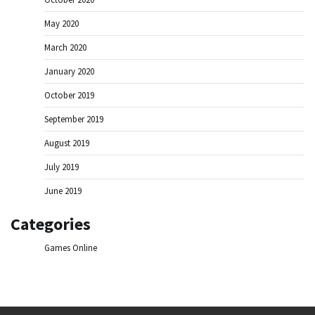
May 2020
March 2020
January 2020
October 2019
September 2019
August 2019
July 2019
June 2019
Categories
Games Online