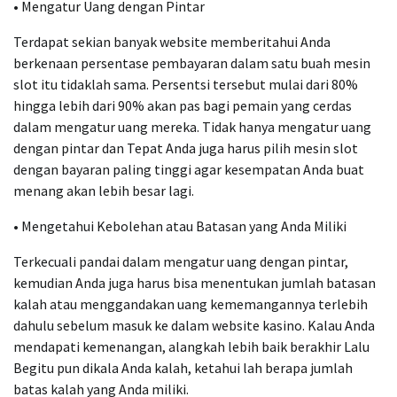
• Mengatur Uang dengan Pintar
Terdapat sekian banyak website memberitahui Anda
berkenaan persentase pembayaran dalam satu buah mesin
slot itu tidaklah sama. Persentsi tersebut mulai dari 80%
hingga lebih dari 90% akan pas bagi pemain yang cerdas
dalam mengatur uang mereka. Tidak hanya mengatur uang
dengan pintar dan Tepat Anda juga harus pilih mesin slot
dengan bayaran paling tinggi agar kesempatan Anda buat
menang akan lebih besar lagi.
• Mengetahui Kebolehan atau Batasan yang Anda Miliki
Terkecuali pandai dalam mengatur uang dengan pintar,
kemudian Anda juga harus bisa menentukan jumlah batasan
kalah atau menggandakan uang kememangannya terlebih
dahulu sebelum masuk ke dalam website kasino. Kalau Anda
mendapati kemenangan, alangkah lebih baik berakhir Lalu
Begitu pun dikala Anda kalah, ketahui lah berapa jumlah
batas kalah yang Anda miliki.