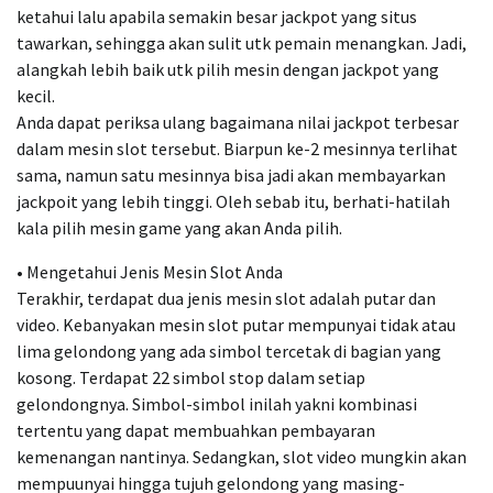
ketahui lalu apabila semakin besar jackpot yang situs
tawarkan, sehingga akan sulit utk pemain menangkan. Jadi,
alangkah lebih baik utk pilih mesin dengan jackpot yang
kecil.
Anda dapat periksa ulang bagaimana nilai jackpot terbesar
dalam mesin slot tersebut. Biarpun ke-2 mesinnya terlihat
sama, namun satu mesinnya bisa jadi akan membayarkan
jackpoit yang lebih tinggi. Oleh sebab itu, berhati-hatilah
kala pilih mesin game yang akan Anda pilih.
• Mengetahui Jenis Mesin Slot Anda
Terakhir, terdapat dua jenis mesin slot adalah putar dan
video. Kebanyakan mesin slot putar mempunyai tidak atau
lima gelondong yang ada simbol tercetak di bagian yang
kosong. Terdapat 22 simbol stop dalam setiap
gelondongnya. Simbol-simbol inilah yakni kombinasi
tertentu yang dapat membuahkan pembayaran
kemenangan nantinya. Sedangkan, slot video mungkin akan
mempuunyai hingga tujuh gelondong yang masing-